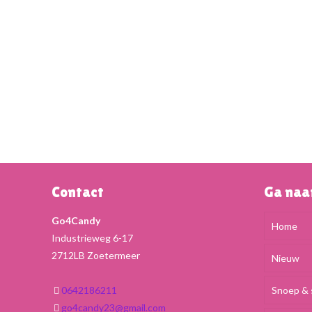
Contact
Ga na
Go4Candy
Home
Industrieweg 6-17
2712LB Zoetermeer
Nieuw
0642186211
Snoep & 
go4candy23@gmail.com