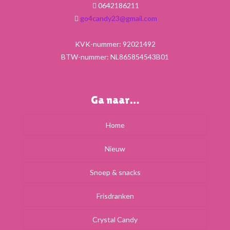
0642186211
go4candy23@gmail.com
KVK-nummer: 92021492
BTW-nummer: NL865854543B01
Ga naar…
Home
Nieuw
Snoep & snacks
Frisdranken
Crystal Candy