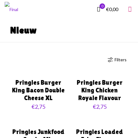
0
€0,00
Nieuw
Filters
Pringles Burger
Pringles Burger
King Bacon Double
King Chicken
Cheese XL
Royale Flavour
€
2,75
€
2,75
Uitverkocht
Pringles Junkfood
Pringles Loaded