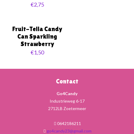
€
2,75
Fruit-Tella Candy
Can Sparkling
Strawberry
€
1,50
Contact
Go4Candy
Industrieweg 6-17
2712LB Zoetermeer
0642186211
go4candy23@gmail.com