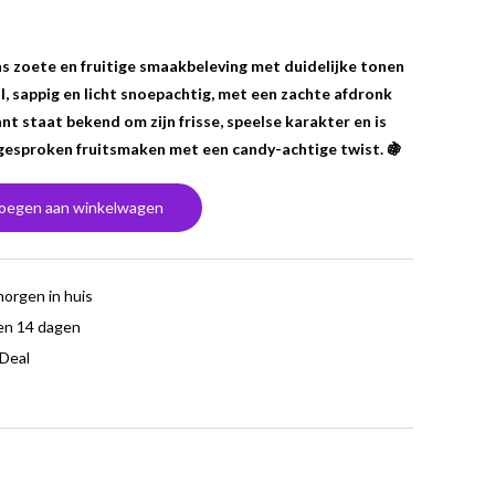
s zoete en fruitige smaakbeleving met duidelijke tonen
ol, sappig en licht snoepachtig, met een zachte afdronk
ant staat bekend om zijn frisse, speelse karakter en is
tgesproken fruitsmaken met een candy-achtige twist. 🍇
oegen aan winkelwagen
morgen in huis
en 14 dagen
iDeal