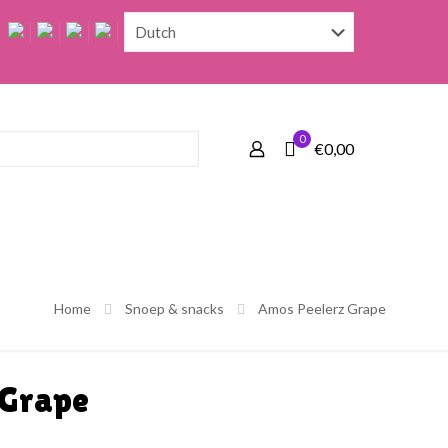
0
€0,00
Home
Snoep & snacks
Amos Peelerz Grape
 Grape