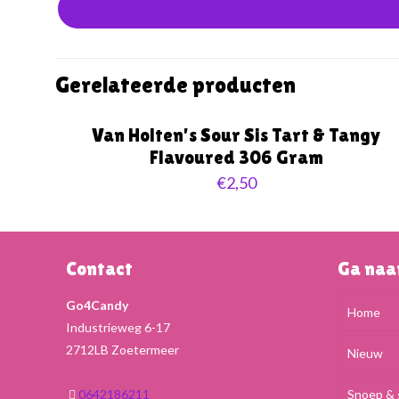
Gerelateerde producten
Van Holten’s Sour Sis Tart & Tangy
Flavoured 306 Gram
€
2,50
Contact
Ga na
Go4Candy
Home
Industrieweg 6-17
2712LB Zoetermeer
Nieuw
0642186211
Snoep & 