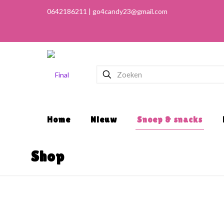
Home
Nieuw
Snoep & snacks
Shop