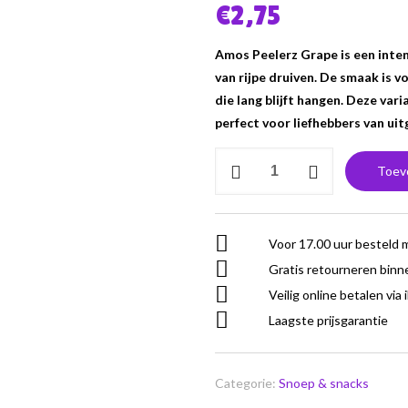
€
2,75
Amos Peelerz Grape is een inten
van rijpe druiven. De smaak is v
die lang blijft hangen. Deze vari
perfect voor liefhebbers van ui
Amos
Toev
Peelerz
Grape
aantal
Voor 17.00 uur besteld 
Gratis retourneren binn
Veilig online betalen via 
Laagste prijsgarantie
Categorie:
Snoep & snacks