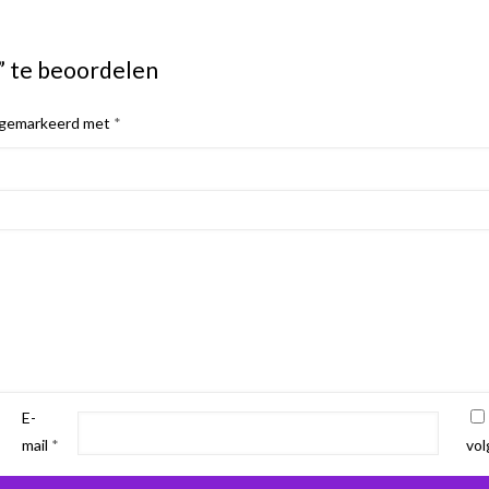
” te beoordelen
n gemarkeerd met
*
E-
mail
*
vol