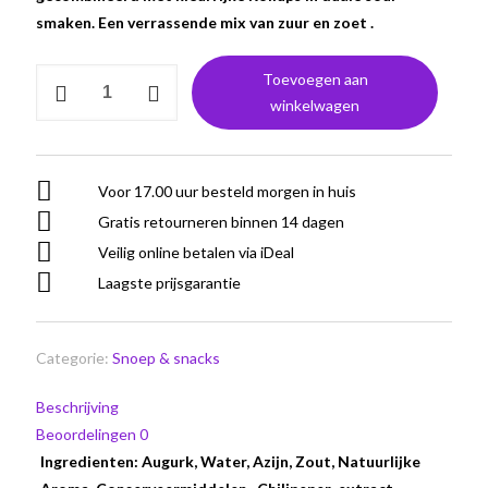
smaken. Een verrassende mix van zuur en zoet .
Fruit
Toevoegen aan
Rollups
winkelwagen
Variety
Pack
&
Voor 17.00 uur besteld morgen in huis
Van
Gratis retourneren binnen 14 dagen
Holten's
Veilig online betalen via iDeal
Pickle
Laagste prijsgarantie
Mixbox
aantal
Categorie:
Snoep & snacks
Beschrijving
Beoordelingen
0
Ingredienten: Augurk, Water, Azijn, Zout, Natuurlijke