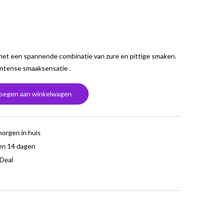
et een spannende combinatie van zure en pittige smaken.
intense smaaksensatie .
oegen aan winkelwagen
morgen in huis
en 14 dagen
iDeal