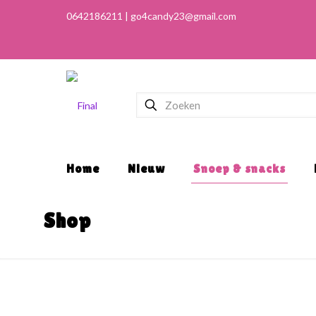
Home
Nieuw
Snoep & snacks
Shop