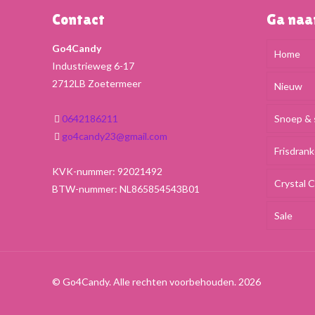
Contact
Ga na
Go4Candy
Home
Industrieweg 6-17
2712LB Zoetermeer
Nieuw
0642186211
Snoep & 
go4candy23@gmail.com
Frisdran
KVK-nummer: 92021492
Crystal 
BTW-nummer: NL865854543B01
Sale
© Go4Candy. Alle rechten voorbehouden. 2026