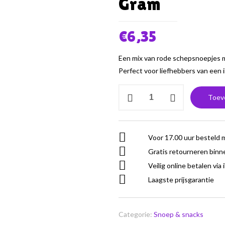
Gram
€
6,35
Een mix van rode schepsnoepjes m
Perfect voor liefhebbers van een 
Mix
Toev
Schepsnoep
Cars
(Rood)
Voor 17.00 uur besteld 
600
Gratis retourneren binn
Gram
aantal
Veilig online betalen via 
Laagste prijsgarantie
Categorie:
Snoep & snacks