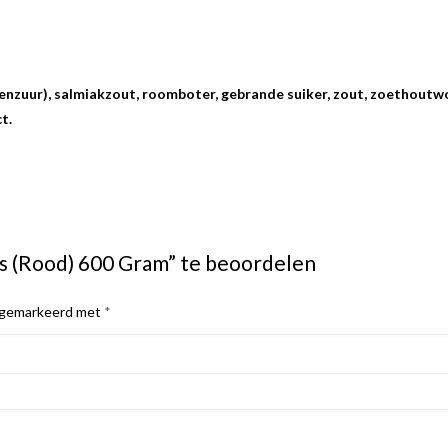
oenzuur), salmiakzout, roomboter, gebrande suiker, zout, zoethoutwor
t.
s (Rood) 600 Gram” te beoordelen
n gemarkeerd met
*