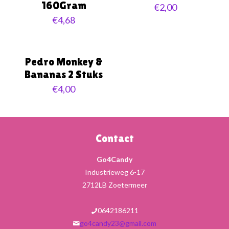
160Gram
€
2,00
€
4,68
Pedro Monkey &
Bananas 2 Stuks
€
4,00
Contact
Go4Candy
Industrieweg 6-17
2712LB Zoetermeer
0642186211
go4candy23@gmail.com