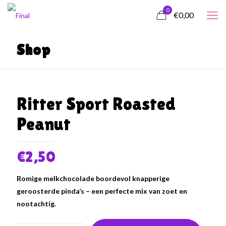
0
€0,00
Shop
Ritter Sport Roasted
Peanut
€
2,50
Romige melkchocolade boordevol knapperige
geroosterde pinda’s – een perfecte mix van zoet en
nootachtig.