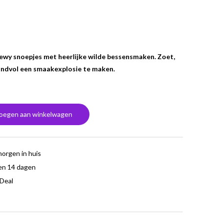
hewy snoepjes met heerlijke wilde bessensmaken. Zoet,
handvol een smaakexplosie te maken.
oegen aan winkelwagen
morgen in huis
en 14 dagen
iDeal