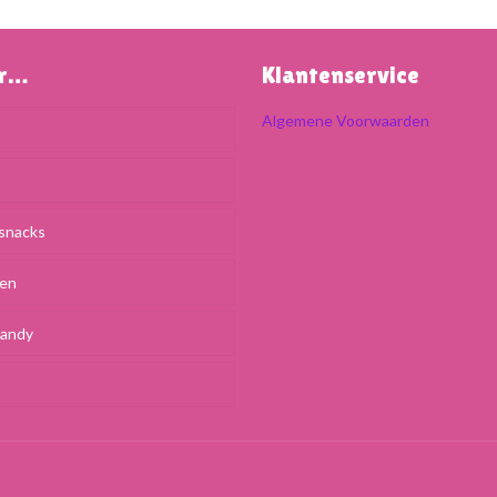
ar…
Klantenservice
Algemene Voorwaarden
snacks
ken
Candy