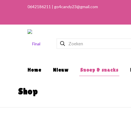
Home
Nieuw
Snoep & snacks
Shop