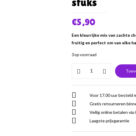
stuks
€
5,90
Een kleurrijke mix van zachte c
fruitig en perfect om van elke 
3 op voorraad
Skittles
Toev
Wild
Berry
Flavour
Voor 17.00 uur besteld 
136
Gratis retourneren binn
Gr
2
Veilig online betalen via 
stuks
Laagste prijsgarantie
aantal