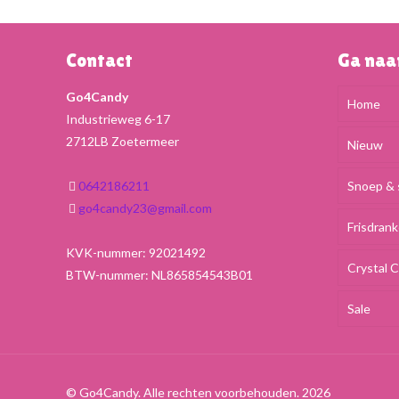
Contact
Ga na
Go4Candy
Home
Industrieweg 6-17
2712LB Zoetermeer
Nieuw
0642186211
Snoep & 
go4candy23@gmail.com
Frisdran
KVK-nummer: 92021492
Crystal 
BTW-nummer: NL865854543B01
Sale
© Go4Candy. Alle rechten voorbehouden. 2026