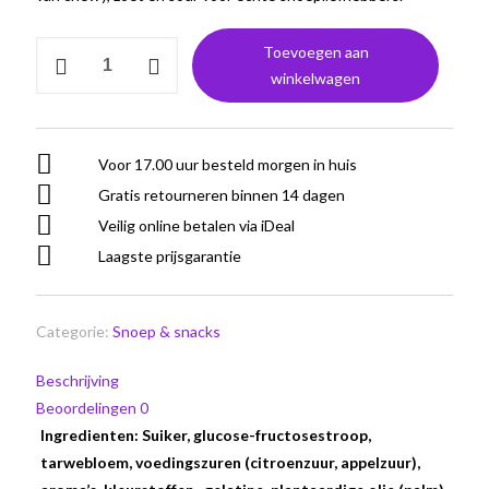
Sour
Toevoegen aan
Candy
winkelwagen
Paradise*
Sour
Belts
Voor 17.00 uur besteld morgen in huis
Bubble
Gratis retourneren binnen 14 dagen
Gum
Veilig online betalen via iDeal
Flavour
Laagste prijsgarantie
aantal
Categorie:
Snoep & snacks
Beschrijving
Beoordelingen
0
Ingredienten: Suiker, glucose-fructosestroop,
tarwebloem, voedingszuren (citroenzuur, appelzuur),