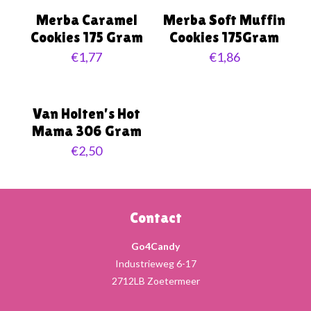
Merba Caramel
Merba Soft Muffin
Cookies 175 Gram
Cookies 175Gram
€
1,77
€
1,86
Van Holten’s Hot
Mama 306 Gram
€
2,50
Contact
Go4Candy
Industrieweg 6-17
2712LB Zoetermeer