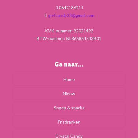
0642186211
go4candy23@gmail.com
KVK-nummer: 92021492
BTW-nummer: NL865854543B01
Ga naar…
Home
Nieuw
Snoep & snacks
Frisdranken
Crystal Candy