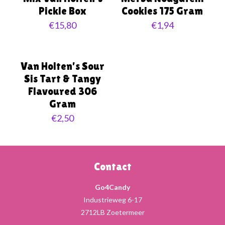
Pickle Box
Cookies 175 Gram
€
15,80
€
1,94
Van Holten’s Sour
Sis Tart & Tangy
Flavoured 306
Gram
€
2,50
Contact
Go4Candy
Industrieweg 6-17
2712LB Zoetermeer